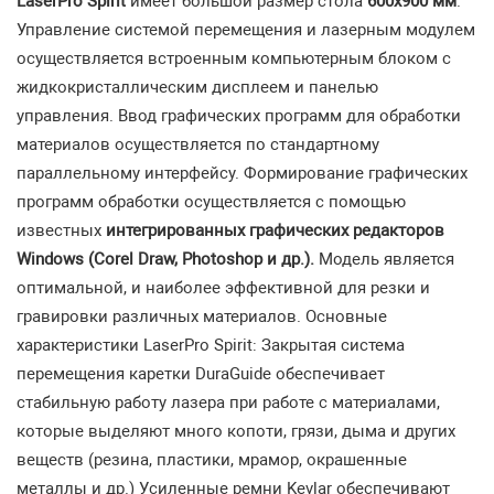
LaserPro Spirit
имеет большой размер стола
600х900 мм
.
Управление системой перемещения и лазерным модулем
осуществляется встроенным компьютерным блоком с
жидкокристаллическим дисплеем и панелью
управления. Ввод графических программ для обработки
материалов осуществляется по стандартному
параллельному интерфейсу. Формирование графических
программ обработки осуществляется с помощью
известных
интегрированных графических редакторов
Windows (Corel Draw, Photoshop и др.).
Модель является
оптимальной, и наиболее эффективной для резки и
гравировки различных материалов. Основные
характеристики LaserPro Spirit: Закрытая система
перемещения каретки DuraGuide обеспечивает
стабильную работу лазера при работе с материалами,
которые выделяют много копоти, грязи, дыма и других
веществ (резина, пластики, мрамор, окрашенные
металлы и др.) Усиленные ремни Kevlar обеспечивают