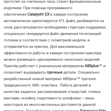
прототип за считанные часы станет функциональным
изделием. При помощи программного
обеспечения
Catalyst® EX
в камере построения
автоматически ориентируется STL файл, разбивается на
слои, рассчитывается необходимая структура поддержки,
специально генерируется файл движения печатающей
головки в соответствии с геометрией модели, и
отправляется на принтер. Для максимальной
эффективности работы в камере построения принтера
можно размещать одновременно несколько моделей.
Принтер работает с уникальным материалом
ABSplus
™ и
позволяет выращивать
прочные
детали. Специально
разработанный новый материал ABSplus™ прочнее
традиционного ABS- пластика. Работа деталей в
качестве защелок, рассверливание отверстий, стяжка
винтами, склейка, податливость шлифовке – лишь
некоторые из многочисленных достоинств данной
технологии. Разработчики, использующие
Dimension Elite
,