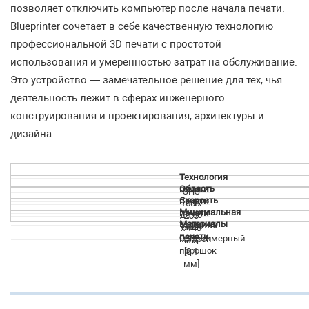
позволяет отключить компьютер после начала печати.
Blueprinter сочетает в себе качественную технологию
профессиональной 3D печати с простотой
использования и умеренностью затрат на обслуживание.
Это устройство — замечательное решение для тех, чья
деятельность лежит в сферах инженерного
конструирования и проектирования, архитектуры и
дизайна.
Технология
Область
печати
SHS
Скорость
печати
160 х
Минимальная
печати
до 60
200
Материалы
толщина
100
см3/
х 140
печати
слоя
Сополимерный
микрон
ч
мм
порошок
[0.1
мм]