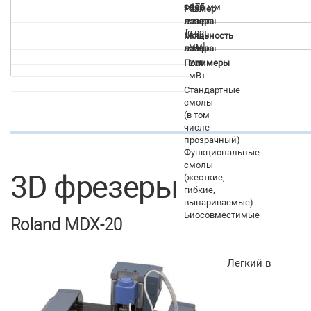
х 175 мм
слоя
Размер
25
микрон
лазера
[0.025
Мощьность
140
мм]
микрон
лазера
Полимеры
250
мВт
Стандартные
смолы
(в том
числе
прозрачный)
Функциональные
смолы
3D фрезеры
(жесткие,
гибкие,
выпариваемые)
Биосовместимые
Roland MDX-20
Легкий в