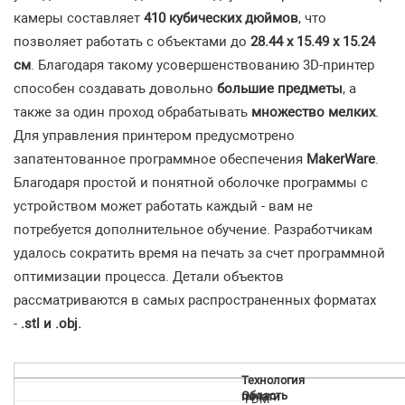
камеры составляет
410 кубических дюймов
, что
позволяет работать с объектами до
28.44 х 15.49 х 15.24
см
. Благодаря такому усовершенствованию 3D-принтер
способен создавать довольно
большие предметы
, а
также за один проход обрабатывать
множество мелких
.
Для управления принтером предусмотрено
запатентованное программное обеспечения
MakerWare
.
Благодаря простой и понятной оболочке программы с
устройством может работать каждый - вам не
потребуется дополнительное обучение. Разработчикам
удалось сократить время на печать за счет программной
оптимизации процесса. Детали объектов
рассматриваются в самых распространенных форматах
-
.stl и .obj.
Технология
Область
печати
FDM