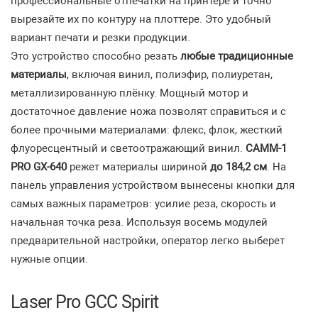
профессиональные отпечатки на принтере и точно
вырезайте их по контуру на плоттере. Это удобный
вариант печати и резки продукции.
Это устройство способно резать
любые традиционные
материалы
, включая винил, полиэфир, полиуретан,
металлизированную плёнку. Мощный мотор и
достаточное давление ножа позволят справиться и с
более прочными материалами: флекс, флок, жесткий
флуоресцентный и светоотражающий винил.
CAMM-1
PRO GX-640
режет материалы шириной
до 184,2 см
. На
панель управления устройством вынесены кнопки для
самых важных параметров: усилие реза, скорость и
начальная точка реза. Используя восемь модулей
предварительной настройки, оператор легко выберет
нужные опции.
Laser Pro GCC Spirit