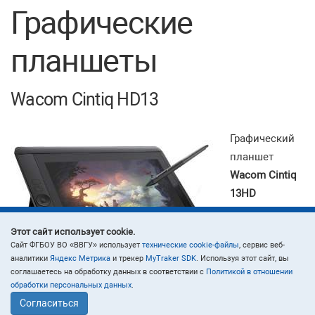
Графические
планшеты
Wacom Cintiq HD13
Графический
планшет
Wacom Cintiq
13HD
позволит вам
достичь
Этот сайт использует cookie.
Cайт ФГБОУ ВО «ВВГУ» использует
технические cookie-файлы
, сервис веб-
вершин
аналитики
Яндекс Метрика
и трекер
MyTraker SDK
. Используя этот сайт, вы
мастерства в
соглашаетесь на обработку данных в соответствии с
Политикой в отношении
деле рисования, составления чертежей. Перьевой способ
обработки персональных данных
.
ввода отличается точностью, малейшие касания и
Согласиться